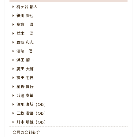
桐ヶ谷 郁人
笹川 晋也
髙倉 潤
並木 浩
野坂 和志
濱﨑 信
浜田 肇一
廣田 大輔
福田 明伸
星野 貴行
渡邉 泰敏
清水 康弘【OB】
三牧 省吾【OB】
畑木 明雄【OB】
会員の会社紹介